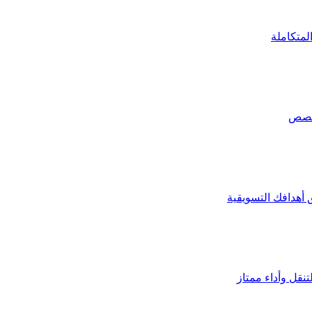
تخصص
 أهدافك التسويقية
قل وأداء ممتاز