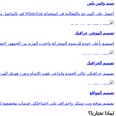
سبيد واتس بلس
احصل على السرعة والفعالية في استخدام WhatsApp قم بالتواصل وإرسال الرسائل بسهولة عبر الويب واستفد من قوة ومرونة واجهة API المتكاملة
تصميم الموشن جرافيك
استمتع بأعلى جودة للرسوم المتحركة واجذب المزيد من الجمهور 
تصميم الجرافيك
تصميم جرافيكي عالي الجودة وإبداعي يلفت الانتباه ويعزز هويتك ال
تصميم المواقع
تصميم موقع ويب مبتكر واحترافي يلبي احتياجاتك. خدمات مخصصة لتع
لماذا تختارنا؟